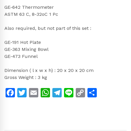
GE-642 Thermometer
ASTM 63 C, 8-32oC 1 Pc
Also required, but not part of this set :
GE-191 Hot Plate
GE-363 Mixing Bowl
GE-473 Funnel
Dimension ( l x w x h) : 20 x 20 x 20 cm
Gross Weight : 3 kg
Facebook
Twitter
Email
WhatsApp
Telegram
Line
Copy
Share
Link